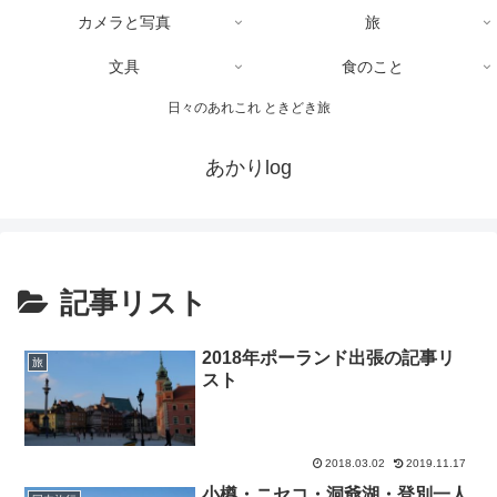
カメラと写真
旅
文具
食のこと
日々のあれこれ ときどき旅
あかりlog
記事リスト
2018年ポーランド出張の記事リ
旅
スト
2018.03.02
2019.11.17
小樽・ニセコ・洞爺湖・登別一人