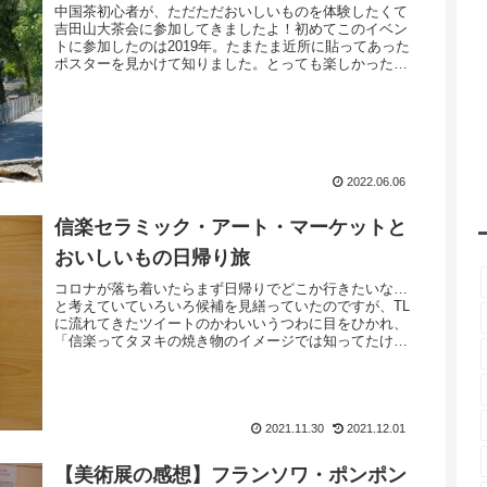
中国茶初心者が、ただただおいしいものを体験したくて
吉田山大茶会に参加してきましたよ！初めてこのイベン
トに参加したのは2019年。たまたま近所に貼ってあった
ポスターを見かけて知りました。とっても楽しかったの
でぜひまた参加したいなーと思っていた...
2022.06.06
信楽セラミック・アート・マーケットと
おいしいもの日帰り旅
コロナが落ち着いたらまず日帰りでどこか行きたいな…
と考えていていろいろ候補を見繕っていたのですが、TL
に流れてきたツイートのかわいいうつわに目をひかれ、
「信楽ってタヌキの焼き物のイメージでは知ってたけ
ど、案外近い場所にある！」と気づき、＼【...
2021.11.30
2021.12.01
【美術展の感想】フランソワ・ポンポン