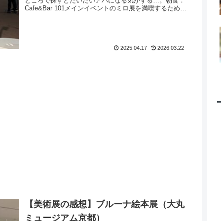
ところで探すとだいたいアパになる気がする…。朝食：
Cafe&Bar 101メインイベントのミロ展を満喫するため
に、美術館会館と同時に入館したい...
2025.04.17
2026.03.22
【美術展の感想】ブルーナ絵本展（大丸
ミュージアム京都）