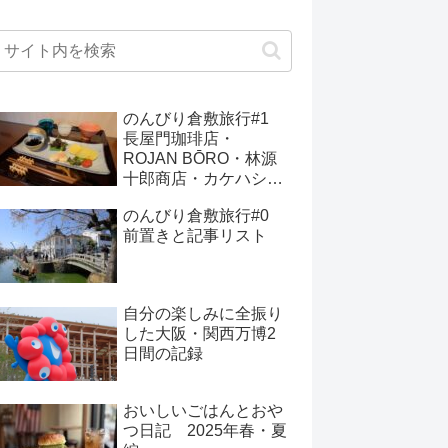
のんびり倉敷旅行#1
長屋門珈琲店・
ROJAN BŌRO・林源
十郎商店・カケハシ・
大橋家住宅・in see
のんびり倉敷旅行#0
前置きと記事リスト
自分の楽しみに全振り
した大阪・関西万博2
日間の記録
おいしいごはんとおや
つ日記 2025年春・夏