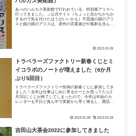
ハルカス美術館）
あべのハルカス美術館で行われている、特別展アリスへ
行ってきました。→公式サイト（ちょっと目がちかちか
するので気を付けたほうがいいかも）不思議の国のアリ
スと鏡の国のアリスは、原作の言葉遊びや風刺を含んだ
キャラクター、あのジョン・テニエルのちょ...
2023.01.09
トラベラーズファクトリー新春くじとミ
イコラボのノートが増えました（6か月
ぶり5回目）
トラベラーズファクトリー恒例の新春くじに参加してき
ました！去年は仕事はじめに寄るかーとか思ってたら1
月3日にくじが終了してしまったので、今年は年始のカ
レンダーも平日ど真ん中で実家から早く帰るし、開店の
2日に行くぞと決めて行ってきました。とは...
2023.01.08
2023.03.28
吉田山大茶会2022に参加してきました