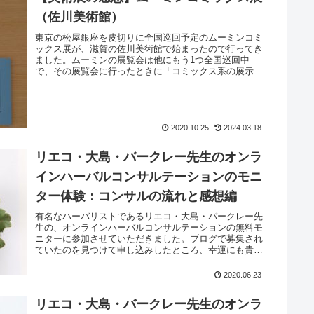
（佐川美術館）
東京の松屋銀座を皮切りに全国巡回予定のムーミンコミ
ックス展が、滋賀の佐川美術館で始まったので行ってき
ました。ムーミンの展覧会は他にもう1つ全国巡回中
で、その展覧会に行ったときに「コミックス系の展示が
ない？」と気になっていたのですが、コミック...
2020.10.25
2024.03.18
リエコ・大島・バークレー先生のオンラ
インハーバルコンサルテーションのモニ
ター体験：コンサルの流れと感想編
有名なハーバリストであるリエコ・大島・バークレー先
生の、オンラインハーバルコンサルテーションの無料モ
ニターに参加させていただきました。ブログで募集され
ていたのを見つけて申し込みしたところ、幸運にも貴重
な機会を得ることができました！昔からハー...
2020.06.23
リエコ・大島・バークレー先生のオンラ