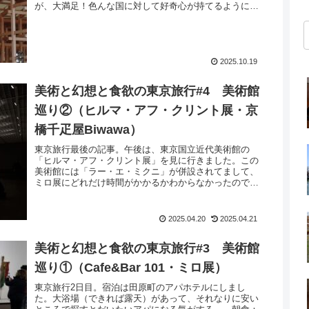
が、大満足！色んな国に対して好奇心が持てるようにな
って、参加出来て本当に良かったです。ほぼ...
2025.10.19
美術と幻想と食欲の東京旅行#4 美術館
巡り②（ヒルマ・アフ・クリント展・京
橋千疋屋Biwawa）
東京旅行最後の記事。午後は、東京国立近代美術館の
「ヒルマ・アフ・クリント展」を見に行きました。この
美術館には「ラー・エ・ミクニ」が併設されてまして、
ミロ展にどれだけ時間がかかるかわからなかったので予
約をしてなかったのですが、時間的にもしかし...
2025.04.20
2025.04.21
美術と幻想と食欲の東京旅行#3 美術館
巡り①（Cafe&Bar 101・ミロ展）
東京旅行2日目。宿泊は田原町のアパホテルにしまし
た。大浴場（できれば露天）があって、それなりに安い