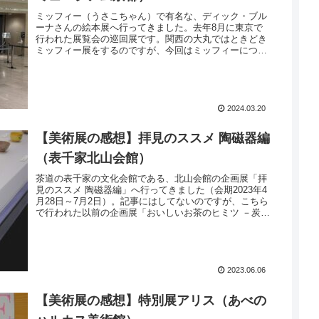
ミッフィー（うさこちゃん）で有名な、ディック・ブル
ーナさんの絵本展へ行ってきました。去年8月に東京で
行われた展覧会の巡回展です。関西の大丸ではときどき
ミッフィー展をするのですが、今回はミッフィーについ
ては少しだけ。ブルーナさんが作成された絵...
2024.03.20
【美術展の感想】拝見のススメ 陶磁器編
（表千家北山会館）
茶道の表千家の文化会館である、北山会館の企画展「拝
見のススメ 陶磁器編」へ行ってきました（会期2023年4
月28日～7月2日）。記事にはしてないのですが、こちら
で行われた以前の企画展「おいしいお茶のヒミツ －炭・
水・菓子・茶への想い－」がと...
2023.06.06
【美術展の感想】特別展アリス（あべの