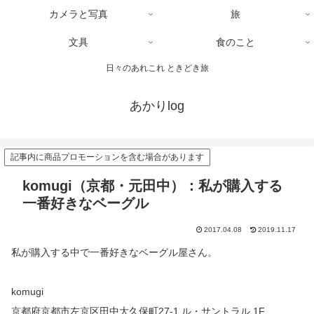
カメラと写真
旅
文具
食のこと
日々のあれこれ ときどき旅
あかりlog
記事内に商品プロモーションを含む場合があります
komugi（京都・元田中）：私が購入する
一番好きなベーグル
2017.04.08
2019.11.17
私が購入する中で一番好きなベーグル屋さん。
komugi
京都府京都市左京区田中大久保町27-1 ル・サントラル 1F