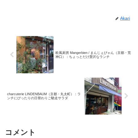
Akari
欧風厨房 Mangerbien / まんじぇびゃん（京都・荒
神口）：ちょっとだけ贅沢なランチ
charcuterie LINDENBAUM（京都・丸太町）：ラ
ンチにぴったりの日替わりご馳走サラダ
コメント