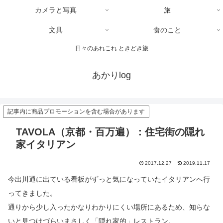
カメラと写真
旅
文具
食のこと
日々のあれこれ ときどき旅
あかりlog
記事内に商品プロモーションを含む場合があります
TAVOLA（京都・百万遍）：住宅街の隠れ
家イタリアン
2017.12.27
2019.11.17
今出川通に出ている看板がずっと気になっていたイタリアンへ行
ってきました。
通りから少し入ったかなりわかりにくい場所にあるため、知らな
いと見つけづらいまさしく「隠れ家的」レストラン。