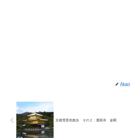
Akari
京都雪景色散歩 その２：鹿苑寺 金閣