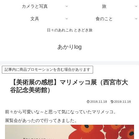
カメラと写真
旅
文具
食のこと
日々のあれこれ ときどき旅
あかりlog
記事内に商品プロモーションを含む場合があります
【美術展の感想】マリメッコ展（西宮市大
谷記念美術館）
2016.11.18
2019.11.16
前々から可愛いな～と思って気になっていたマリメッコ。
展覧会があったので行ってきました。