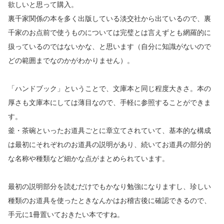
欲しいと思って購入。
裏千家関係の本を多く出版している淡交社から出ているので、裏
千家のお点前で使うものについては完璧とは言えずとも網羅的に
扱っているのではないかな、と思います（自分に知識がないので
どの範囲までなのかがわかりません）。
「ハンドブック」ということで、文庫本と同じ程度大きさ。本の
厚さも文庫本にしては薄目なので、手軽に参照することができま
す。
釜・茶碗といったお道具ごとに章立てされていて、基本的な構成
は最初にそれぞれのお道具の説明があり、続いてお道具の部分的
な名称や種類など細かな点がまとめられています。
最初の説明部分を読むだけでもかなり勉強になりますし、珍しい
種類のお道具を使ったときなんかはお稽古後に確認できるので、
手元に1冊置いておきたい本ですね。