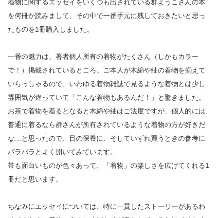
着物に関するエッセイをいくつも出されている群ようこさんの本
を何冊か読みまして、その中で一番手元に残しておきたいと思っ
たものを1冊購入しました。
一番の魅力は、著者個人所有の着物がたくさん（しかもカラー
で！）掲載されているところ。ご本人が木綿や紬の着物を揃えて
いらっしゃるので、いわゆる着物雑誌で見るような着物とは少し
雰囲気が違っていて「こんな着物もあるんだ！」と驚きました。
お茶で着物を着るとなると木綿や紬はご法度ですが、個人的には
普通に着るなら群さんが所有されているような着物の方が好きだ
な…と思ったので、目の保養に、そしていずれ買うときの参考に
パラパラとよく開いてみています。
帯も面白いものが色々あって、「着物」の楽しさを広げてくれる1
冊だと思います。
ちなみにエッセイについては、特に一貫したストーリーがあるわ