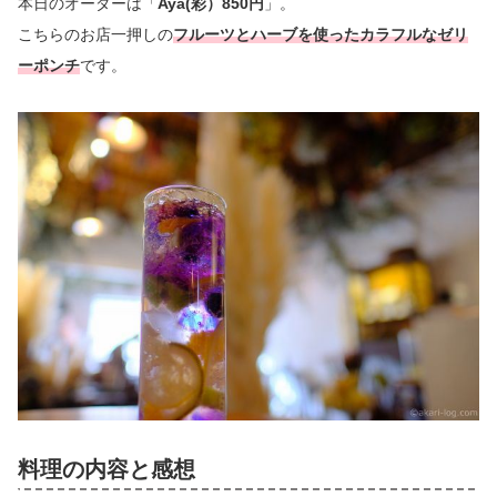
本日のオーダーは「
Aya(彩）850円
」。
こちらのお店一押しの
フルーツとハーブを使ったカラフルなゼリ
ーポンチ
です。
料理の内容と感想