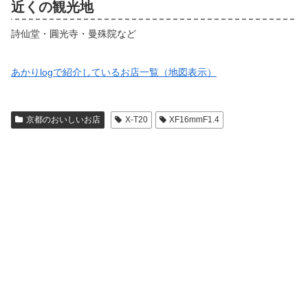
近くの観光地
詩仙堂・圓光寺・曼殊院など
あかりlogで紹介しているお店一覧（地図表示）
京都のおいしいお店
X-T20
XF16mmF1.4