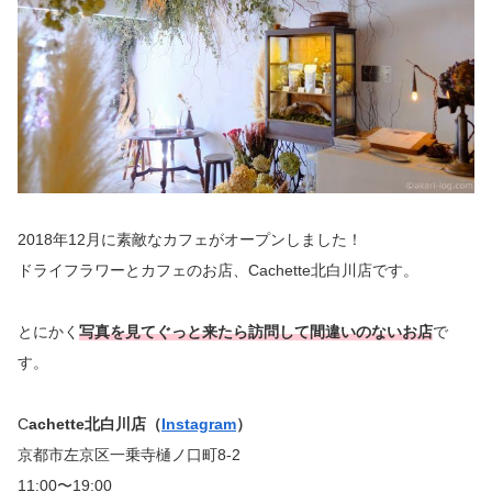
2018年12月に素敵なカフェがオープンしました！
ドライフラワーとカフェのお店、Cachette北白川店です。
とにかく
写真を見てぐっと来たら訪問して間違いのないお店
で
す。
C
achette北白川店（
Instagram
）
京都市左京区一乗寺樋ノ口町8-2
11:00〜19:00