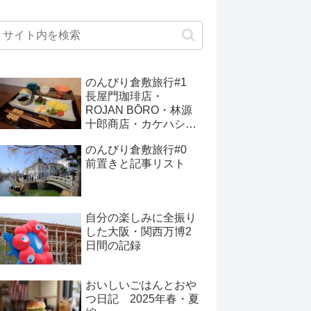
のんびり倉敷旅行#1
長屋門珈琲店・
ROJAN BŌRO・林源
十郎商店・カケハシ・
大橋家住宅・in see
のんびり倉敷旅行#0
前置きと記事リスト
自分の楽しみに全振り
した大阪・関西万博2
日間の記録
おいしいごはんとおや
つ日記 2025年春・夏