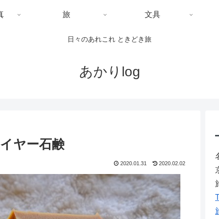
真
旅
文具
日々のあれこれ ときどき旅
あかりlog
レイヤー石鹸
2020.01.31
2020.02.02
T