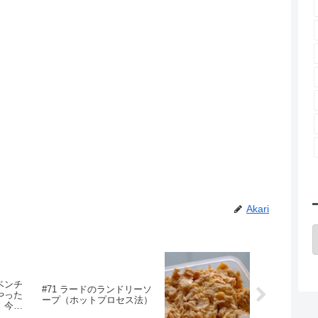
Akari
ベンチ
#71 ラードのランドリーソ
やった
ープ（ホットプロセス法）
、今気
任天堂