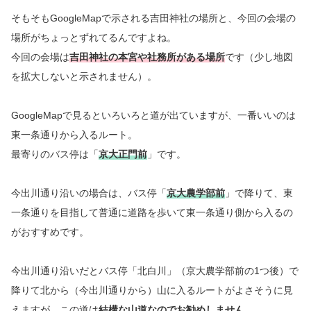
そもそもGoogleMapで示される吉田神社の場所と、今回の会場の
場所がちょっとずれてるんですよね。
今回の会場は
吉田神社の本宮や社務所がある場所
です（少し地図
を拡大しないと示されません）。
GoogleMapで見るといろいろと道が出ていますが、一番いいのは
東一条通りから入るルート。
最寄りのバス停は「
京大正門前
」です。
今出川通り沿いの場合は、バス停「
京大農学部前
」で降りて、東
一条通りを目指して普通に道路を歩いて東一条通り側から入るの
がおすすめです。
今出川通り沿いだとバス停「北白川」（京大農学部前の1つ後）で
降りて北から（今出川通りから）山に入るルートがよさそうに見
えますが、この道は
結構な山道なのでお勧めしません
。