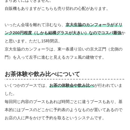
まりあてにはできません。
自販機もありますがこちらも売り切れの心配があります。
いったん会場を離れて涼むなら、
京大生協のカンフォーラがドリ
ンク200円程度（しかも結構グラスが大きい）なのでコスパ最強
か
と思います。ただし15時閉店。
京大生協のカンフォーラは、東一条通り沿いの京大正門（北側の
門）を入って左手に進むと見えるカフェ風の建物です。
お茶体験や飲み比べについて
いくつかのブースでは、
お茶の体験会や飲み比べ
が行われていま
した。
毎回同じ内容のブースもあれば時間ごとに違うブースもあり、基
本的にはブースのどこかに予約表のようなものが置いてあるので
お店の人に声をかけて予約を取るというシステムです。