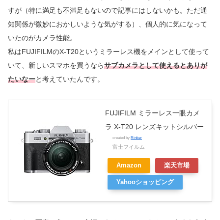
すが（特に満足も不満足もないので記事にはしないかも。ただ通
知関係が微妙におかしいような気がする）、個人的に気になって
いたのがカメラ性能。
私はFUJIFILMのX-T20というミラーレス機をメインとして使って
いて、新しいスマホを買うなら
サブカメラとして使えるとありが
たい
なー
と考えていたんです。
FUJIFILM ミラーレス一眼カメ
ラ X-T20 レンズキットシルバー
created by
Rinker
富士フイルム
Amazon
楽天市場
Yahooショッピング