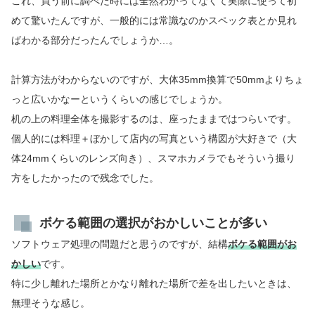
これ、買う前に調べた時には全然わかってなくて実際に使って初
めて驚いたんですが、一般的には常識なのかスペック表とか見れ
ばわかる部分だったんでしょうか…。
計算方法がわからないのですが、大体35mm換算で50mmよりちょ
っと広いかなーというくらいの感じでしょうか。
机の上の料理全体を撮影するのは、座ったままではつらいです。
個人的には料理＋ぼかして店内の写真という構図が大好きで（大
体24mmくらいのレンズ向き）、スマホカメラでもそういう撮り
方をしたかったので残念でした。
ボケる範囲の選択がおかしいことが多い
ソフトウェア処理の問題だと思うのですが、結構
ボケる範囲がお
かしい
です。
特に少し離れた場所とかなり離れた場所で差を出したいときは、
無理そうな感じ。