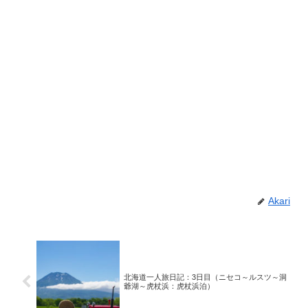
Akari
北海道一人旅日記：3日目（ニセコ～ルスツ～洞
爺湖～虎杖浜：虎杖浜泊）